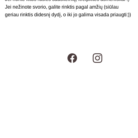
Jei nežinote svorio, galite rinktis pagal amžių (siūlau
geriau rinktis didesnį dydį, o iki jo galima visada priaugti:))
Susisiekime
Kontaktai
Adresas