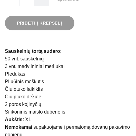
PRIDĖTI Į KREPŠELĮ
Sauskelnių tortą sudaro:
50 vnt. sauskelnių
3 vnt. medvilniniai merliukai
Pledukas
Pliu6inis meškutis
Čiulotuko laikiklis
Čiulptuko dėžutė
2 poros kojinyčių
Silikoninis maisto dubenėlis
Aukštis:
XL
Nemokamai
supakuojame į permatomą dovanų pakavimo
popierių.