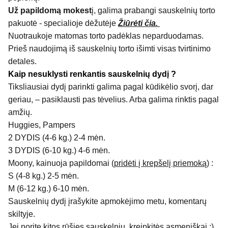
Už papildomą mokest
į, galima prabangi sauskelnių torto
pakuotė - specialioje dėžutėje
Žiūrėti čia.
Nuotraukoje matomas torto padėklas neparduodamas.
Prieš naudojimą iš sauskelnių torto išimti visas tvirtinimo
detales.
Kaip nesuklysti renkantis sauskelnių dydį ?
Tiksliausiai dydį parinkti galima pagal kūdikėlio svorį, dar
geriau, – pasiklausti pas tėvelius. Arba galima rinktis pagal
amžių.
Huggies, Pampers
2 DYDIS (4-6 kg.) 2-4 mėn.
3 DYDIS (6-10 kg.) 4-6 mėn.
Moony, kainuoja papildomai (
pridėti į krepšelį priemoką
) :
S (4-8 kg.) 2-5 mėn.
M (6-12 kg.) 6-10 mėn.
Sauskelnių dydį įrašykite apmokėjimo metu, komentarų
skiltyje.
Jei norite kitos rūšies sauskelnių, kreipkitės asmeniškai :)