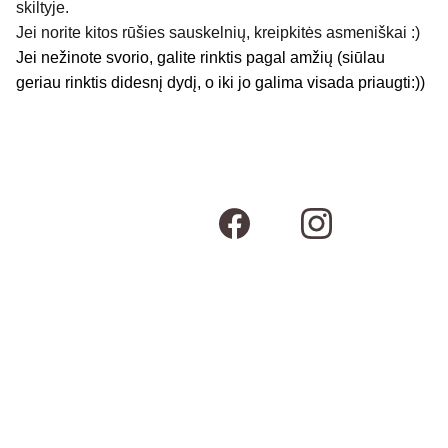
skiltyje.
Jei norite kitos rūšies sauskelnių, kreipkitės asmeniškai :)
Jei nežinote svorio, galite rinktis pagal amžių (siūlau
geriau rinktis didesnį dydį, o iki jo galima visada priaugti:))
Susisiekime
Kontaktai
Adresas