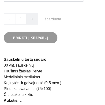
-
+
Išparduota
PRIDĖTI Į KREPŠELĮ
Sauskelnių tortą sudaro:
30 vnt. sauskelnių
Pliušinis žaislas Pelytė
Medvilninis merliukas
Kojinytės ir galvajuostė (0-5 mėn.)
Pledukas vasarinis (75x100)
Čiulptuko laikiklis
Aukštis:
L