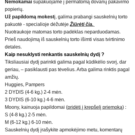
Nemokamai
supakuojame į permatomą dovanų pakavimo
popierių.
Už papildomą mokest
į, galima prabangi sauskelnių torto
pakuotė - specialioje dėžutėje
Žiūrėti čia.
Nuotraukoje matomas torto padėklas neparduodamas.
Prieš naudojimą iš sauskelnių torto išimti visas tvirtinimo
detales.
Kaip nesuklysti renkantis sauskelnių dydį ?
Tiksliausiai dydį parinkti galima pagal kūdikėlio svorį, dar
geriau, – pasiklausti pas tėvelius. Arba galima rinktis pagal
amžių.
Huggies, Pampers
2 DYDIS (4-6 kg.) 2-4 mėn.
3 DYDIS (6-10 kg.) 4-6 mėn.
Moony, kainuoja papildomai (
pridėti į krepšelį priemoką
) :
S (4-8 kg.) 2-5 mėn.
M (6-12 kg.) 6-10 mėn.
Sauskelnių dydį įrašykite apmokėjimo metu, komentarų