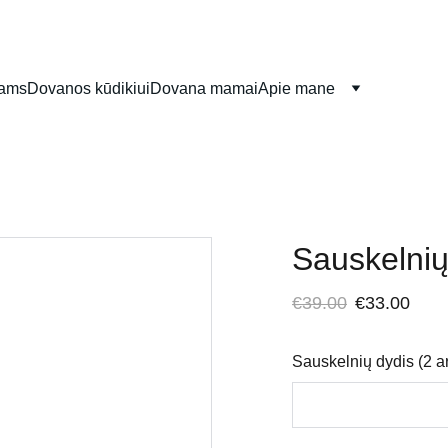
iams
Dovanos kūdikiui
Dovana mamai
Apie mane
Sauskelnių
€39.00
€33.00
Sauskelnių dydis (2 a