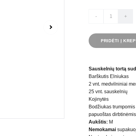
-
+
PRIDĖTI Į KREP
Sauskelnių tortą sud
Barškutis Elniukas
2 vnt. medvilniniai me
25 vnt. sauskelnių
Kojinytės
Bodžiukas trumpomis 
papuoštas dirbtinėmis
Aukštis:
M
Nemokamai
supakuo