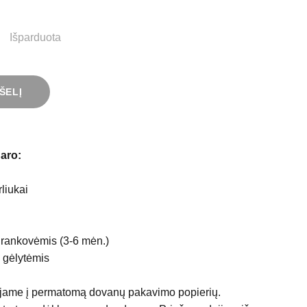
Išparduota
ŠELĮ
aro:
rliukai
rankovėmis (3-6 mėn.)
 gėlytėmis
jame į permatomą dovanų pakavimo popierių.