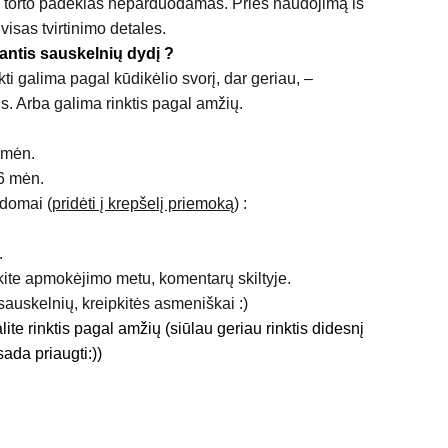
torto padėklas neparduodamas. Prieš naudojimą iš
 visas tvirtinimo detales.
antis sauskelnių dydį ?
kti galima pagal kūdikėlio svorį, dar geriau, –
us. Arba galima rinktis pagal amžių.
 mėn.
6 mėn.
domai (
pridėti į krepšelį priemoką
) :
.
kite apmokėjimo metu, komentarų skiltyje.
 sauskelnių, kreipkitės asmeniškai :)
lite rinktis pagal amžių (siūlau geriau rinktis didesnį
sada priaugti:))