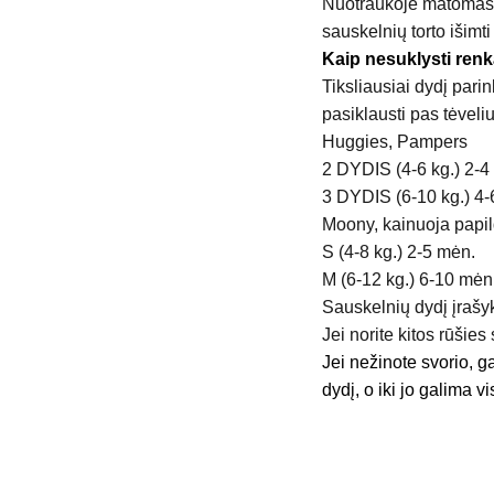
Nuotraukoje matomas 
sauskelnių torto išimti
Kaip nesuklysti renk
Tiksliausiai dydį parin
pasiklausti pas tėveli
Huggies, Pampers
2 DYDIS (4-6 kg.) 2-4
3 DYDIS (6-10 kg.) 4-
Moony, kainuoja papil
S (4-8 kg.) 2-5 mėn.
M (6-12 kg.) 6-10 mėn
Sauskelnių dydį įrašy
Jei norite kitos rūšies
Jei nežinote svorio, ga
dydį, o iki jo galima vi