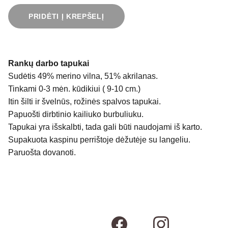
PRIDĖTI Į KREPŠELĮ
Rankų darbo tapukai
Sudėtis 49% merino vilna, 51% akrilanas.
Tinkami 0-3 mėn. kūdikiui ( 9-10 cm.)
Itin šilti ir švelnūs, rožinės spalvos tapukai.
Papuošti dirbtinio kailiuko burbuliuku.
Tapukai yra išskalbti, tada gali būti naudojami iš karto.
Supakuota kaspinu perrištoje dėžutėje su langeliu.
Paruošta dovanoti.
Susisiekime