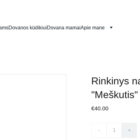
iams
Dovanos kūdikiui
Dovana mamai
Apie mane
Rinkinys n
"Meškutis"
€40.00
-
+