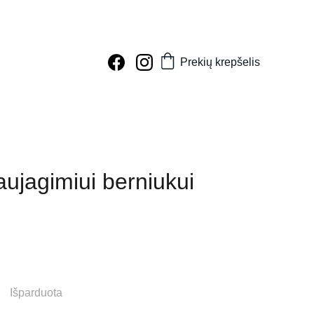
Prekių krepšelis
aujagimiui berniukui
Išparduota