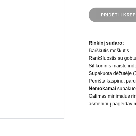
PRIDĖTI Į KREP
Rinkinį sudaro:
Barškutis meškutis
Rankšluostis su gobt
Silikoninis maisto inde
Supakuota dėžutėje (3
Perrišta kaspinu, paru
Nemokamai
supakuo
Galimas minimalus rin
asmeninių pageidavimų