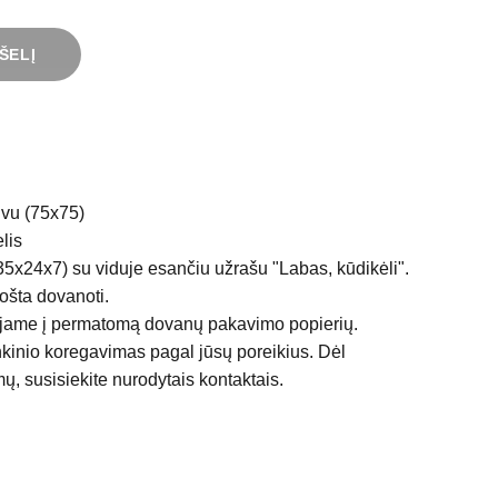
ŠELĮ
uvu (75x75)
lis
5x24x7) su viduje esančiu užrašu "Labas, kūdikėli".
ošta dovanoti.
jame į permatomą dovanų pakavimo popierių.
kinio koregavimas pagal jūsų poreikius. Dėl
, susisiekite nurodytais kontaktais.