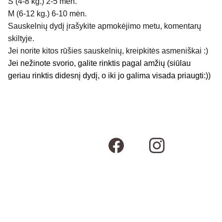
S (4-8 kg.) 2-5 mėn.
M (6-12 kg.) 6-10 mėn.
Sauskelnių dydį įrašykite apmokėjimo metu, komentarų
skiltyje.
Jei norite kitos rūšies sauskelnių, kreipkitės asmeniškai :)
Jei nežinote svorio, galite rinktis pagal amžių (siūlau
geriau rinktis didesnį dydį, o iki jo galima visada priaugti:))
Susisiekime
Kontaktai
Adresas