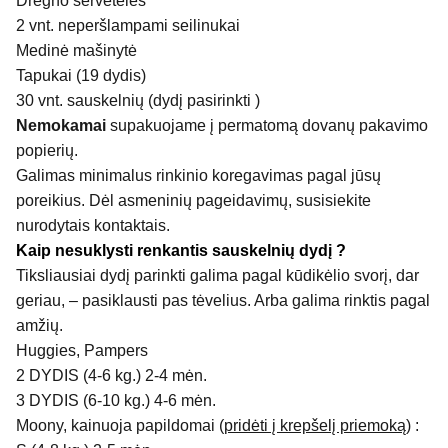
Drėgno servetėlės
2 vnt. neperšlampami seilinukai
Medinė mašinytė
Tapukai (19 dydis)
30 vnt. sauskelnių (dydį pasirinkti )
Nemokamai
supakuojame į permatomą dovanų pakavimo
popierių.
Galimas minimalus rinkinio koregavimas pagal jūsų
poreikius. Dėl asmeninių pageidavimų, susisiekite
nurodytais kontaktais.
Kaip nesuklysti renkantis sauskelnių dydį ?
Tiksliausiai dydį parinkti galima pagal kūdikėlio svorį, dar
geriau, – pasiklausti pas tėvelius. Arba galima rinktis pagal
amžių.
Huggies, Pampers
2 DYDIS (4-6 kg.) 2-4 mėn.
3 DYDIS (6-10 kg.) 4-6 mėn.
Moony, kainuoja papildomai (
pridėti į krepšelį priemoką
) :