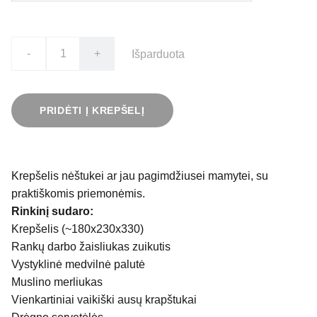
-
+
Išparduota
PRIDĖTI Į KREPŠELĮ
Krepšelis nėštukei ar jau pagimdžiusei mamytei, su
praktiškomis priemonėmis.
Rinkinį sudaro:
Krepšelis (~180x230x330)
Rankų darbo žaisliukas zuikutis
Vystyklinė medvilnė palutė
Muslino merliukas
Vienkartiniai vaikiški ausų krapštukai