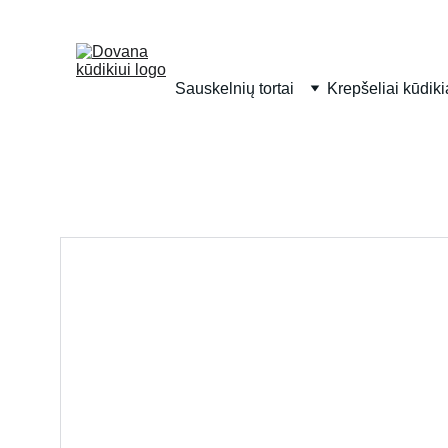
Sauskelnių tortai
Krepšeliai kūdik