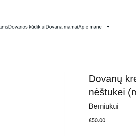
iams
Dovanos kūdikiui
Dovana mamai
Apie mane
Dovanų kre
nėštukei (
Berniukui
€50.00