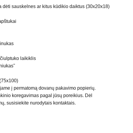
ma dėti sauskelnes ar kitus kūdikio daiktus (30x20x18)
rapštukai
inukas
iulptuko laikiklis
lniukas"
 (75x100)
jame į permatomą dovanų pakavimo popierių.
kinio koregavimas pagal jūsų poreikius. Dėl
, susisiekite nurodytais kontaktais.