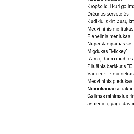
Krepšelis, į kurį gali
Drėgnos servetėlės
Kūdikiui skirti ausų k
Medvilninis merliukas
Flanelinis merliukas
Neperšlampamas seil
Migdukas "Mickey"
Rankų darbo medinis č
Pliušinis barškutis "E
Vandens termometras
Medvilninis pledukas
Nemokamai
supakuo
Galimas minimalus rin
asmeninių pageidavimų