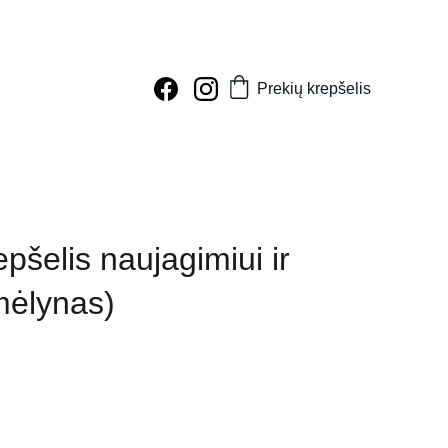
Prekių krepšelis
pšelis naujagimiui ir
mėlynas)