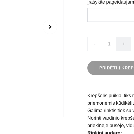
Įrašykite pageidaujam
-
+
PRIDĖTI Į KREP
Krepšelis puikiai tiks
priemonėmis kūdikėliu
Galima rinktis tiek su 
Norinti vardinio krepše
priekinėje pusėje, vid
Rinkinį sudaro: