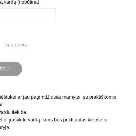
ą vardą (nebūtina)
Išparduota
ŠELĮ
 nėštukei ar jau pagimdžiusiai mamytei, su praktiškomis
i.
vardu tiek be.
lio, įrašykite vardą, kuris bus priklijuotas krepšelio
uryje.