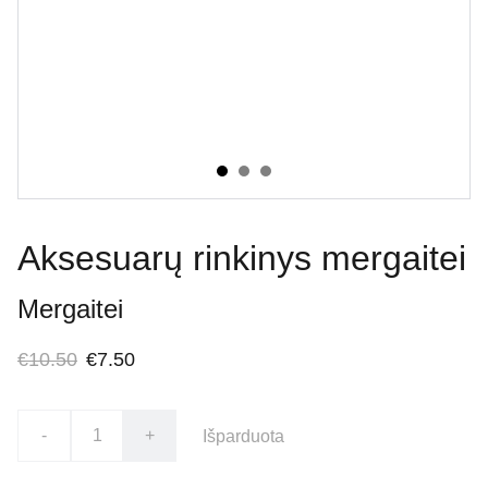
Aksesuarų rinkinys mergaitei
Mergaitei
€10.50
€7.50
-
+
Išparduota