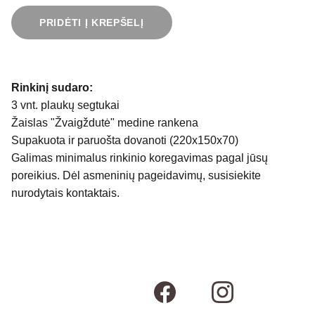
PRIDĖTI Į KREPŠELĮ
Rinkinį sudaro:
3 vnt. plaukų segtukai
Žaislas "Žvaigždutė" medine rankena
Supakuota ir paruošta dovanoti (220x150x70)
Galimas minimalus rinkinio koregavimas pagal jūsų
poreikius. Dėl asmeninių pageidavimų, susisiekite
nurodytais kontaktais.
Susisiekime